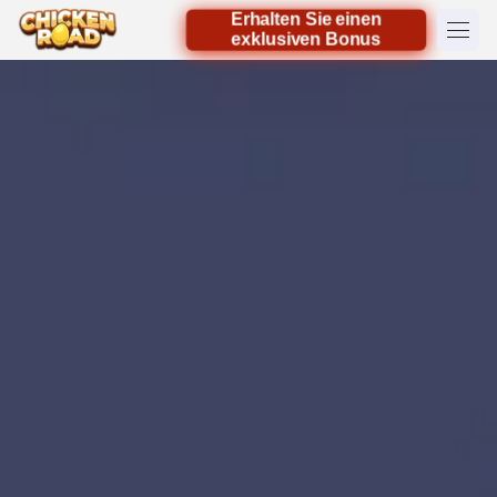
Erhalten Sie einen
exklusiven Bonus