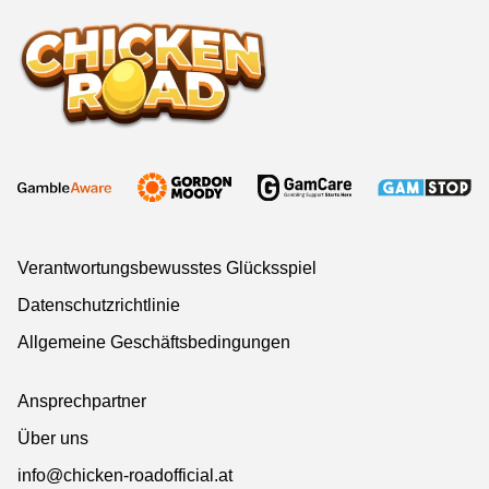
Verantwortungsbewusstes Glücksspiel
Datenschutzrichtlinie
Allgemeine Geschäftsbedingungen
Ansprechpartner
Über uns
info@chicken-roadofficial.at