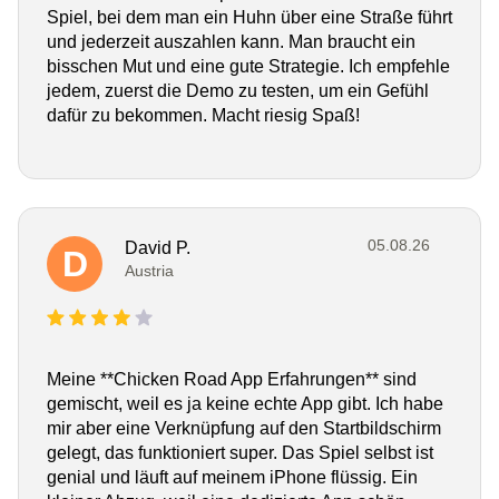
Spiel, bei dem man ein Huhn über eine Straße führt
und jederzeit auszahlen kann. Man braucht ein
bisschen Mut und eine gute Strategie. Ich empfehle
jedem, zuerst die Demo zu testen, um ein Gefühl
dafür zu bekommen. Macht riesig Spaß!
05.08.26
David P.
D
Austria
Meine **Chicken Road App Erfahrungen** sind
gemischt, weil es ja keine echte App gibt. Ich habe
mir aber eine Verknüpfung auf den Startbildschirm
gelegt, das funktioniert super. Das Spiel selbst ist
genial und läuft auf meinem iPhone flüssig. Ein