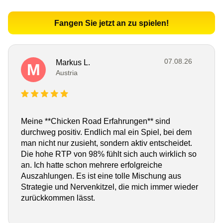
Fangen Sie jetzt an zu spielen!
07.08.26
Markus L.
M
Austria
Meine **Chicken Road Erfahrungen** sind
durchweg positiv. Endlich mal ein Spiel, bei dem
man nicht nur zusieht, sondern aktiv entscheidet.
Die hohe RTP von 98% fühlt sich auch wirklich so
an. Ich hatte schon mehrere erfolgreiche
Auszahlungen. Es ist eine tolle Mischung aus
Strategie und Nervenkitzel, die mich immer wieder
zurückkommen lässt.